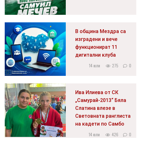
В община Мездра са
изградени и вече
функционират 11
дигитални клуба
14 юли
275
0
Ива Илиева от СК
„Самурай-2013“ Бяла
Слатина влезе в
Световната ранглиста
на кадети по Самбо
14 юли
426
0