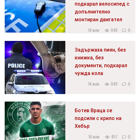
подкарал велосипед с
допълнително
монтиран двигател
14 юли
648
0
Задържаха пиян, без
книжка, без
документи, подкарал
чужда кола
14 юли
649
0
Ботев Враца се
подсили с крило на
Хебър
14 юли
457
0