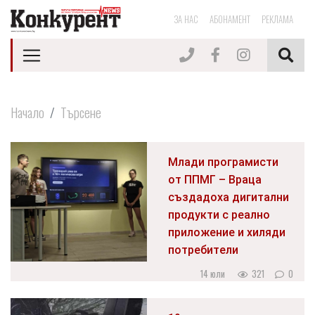
ЗА НАС
АБОНАМЕНТ
РЕКЛАМА
Начало
Търсене
Млади програмисти
от ППМГ – Враца
създадоха дигитални
продукти с реално
приложение и хиляди
потребители
14 юли
321
0