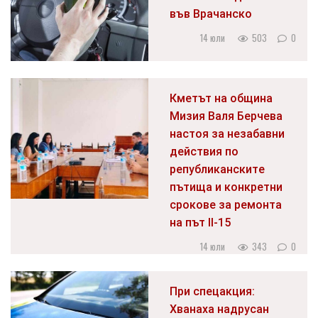
във Врачанско
14 юли
503
0
Кметът на община
Мизия Валя Берчева
настоя за незабавни
действия по
републиканските
пътища и конкретни
срокове за ремонта
на път II-15
14 юли
343
0
При спецакция:
Хванаха надрусан