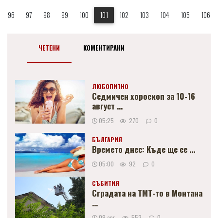
96
97
98
99
100
101
102
103
104
105
106
ЧЕТЕНИ
КОМЕНТИРАНИ
ЛЮБОПИТНО
Седмичен хороскоп за 10-16
август ...
05:25
270
0
БЪЛГАРИЯ
Времето днес: Къде ще се ...
05:00
92
0
СЪБИТИЯ
Сградата на ТМТ-то в Монтана
...
09 авг
553
0