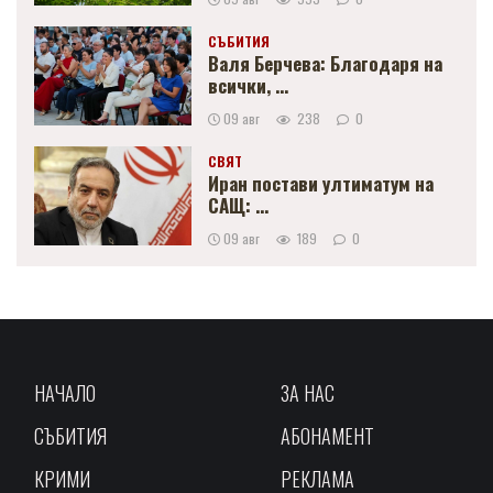
СЪБИТИЯ
Валя Берчева: Благодаря на
всички, ...
09 авг
238
0
СВЯТ
Иран постави ултиматум на
САЩ: ...
09 авг
189
0
НАЧАЛО
ЗА НАС
СЪБИТИЯ
АБОНАМЕНТ
КРИМИ
РЕКЛАМА