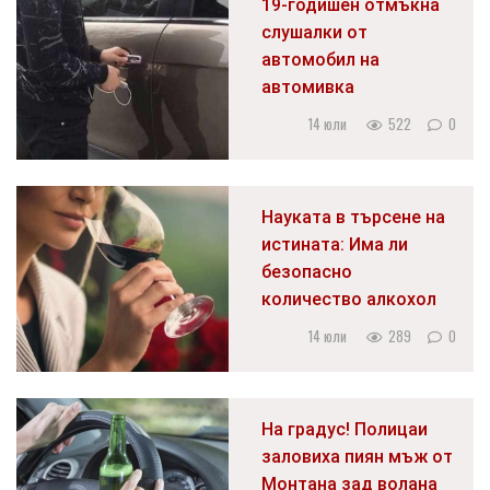
19-годишен отмъкна
слушалки от
автомобил на
автомивка
14 юли
522
0
Науката в търсене на
истината: Има ли
безопасно
количество алкохол
14 юли
289
0
На градус! Полицаи
заловиха пиян мъж от
Монтана зад волана