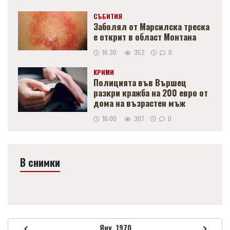
СЪБИТИЯ
Заболял от Марсилска треска
е открит в област Монтана
16:30
352
0
КРИМИ
Полицията във Вършец
разкри кражба на 200 евро от
дома на възрастен мъж
16:00
307
0
В снимки
Яну, 1970