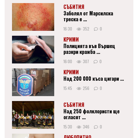
СЪБИТИЯ
Заболял от Марсилска
треска е ...
16:30
352
0
КРИМИ
Полицията във Вършец
разкри кражба ...
16:00
307
0
КРИМИ
Над 200 000 къса цигари ...
15:45
256
0
СЪБИТИЯ
Над 250 фолклористи ще
огласят ...
15:30
346
0
ЛЮБОПИТНО