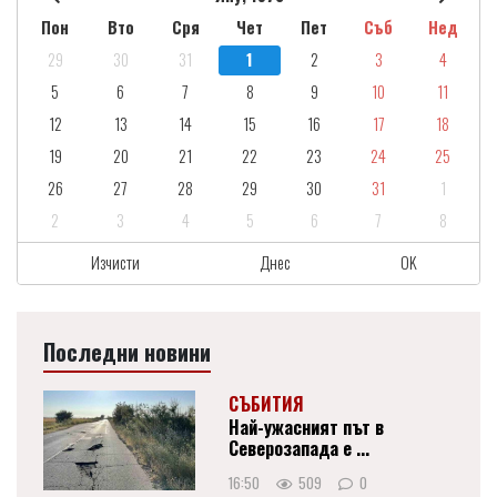
Пон
Вто
Сря
Чет
Пет
Съб
Нед
29
30
31
1
2
3
4
5
6
7
8
9
10
11
12
13
14
15
16
17
18
19
20
21
22
23
24
25
26
27
28
29
30
31
1
2
3
4
5
6
7
8
Изчисти
Днес
OK
Последни новини
СЪБИТИЯ
Най-ужасният път в
Северозапада е ...
16:50
509
0