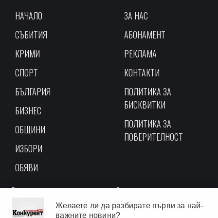
НАЧАЛО
ЗА НАС
СЪБИТИЯ
АБОНАМЕНТ
КРИМИ
РЕКЛАМА
СПОРТ
КОНТАКТИ
БЪЛГАРИЯ
ПОЛИТИКА ЗА
БИСКВИТКИ
БИЗНЕС
ПОЛИТИКА ЗА
ОБЩИНИ
ПОВЕРИТЕЛНОСТ
ИЗБОРИ
ОБЯВИ
Враца,
Реклама:
ул. "Софроний Врачански" 3,
тел.: 0878111811
Желаете ли да разбирате първи за най-
тел.: 0887335544
e-mail:
reklama@konkurent.bg
важните новини?