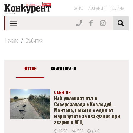
ЗА НАС
АБОНАМЕНТ
РЕКЛАМА
Начало
Събития
ЧЕТЕНИ
КОМЕНТИРАНИ
СЪБИТИЯ
Най-ужасният път в
Северозапада е Козлодуй –
Монтана, шосето е един от
маршрутите за евакуация при
авария в АЕЦ
16:50
509
0