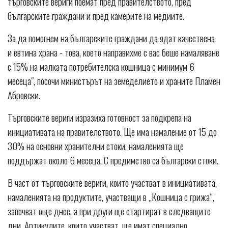
търговските вериги поемат пред правителството, пред
българските граждани и пред камерите на медиите.
За да помогнем на българските граждани да ядат качествена
и евтина храна - това, което направихме с вас беше намаляване
с 15% на малката потребителска кошница с минимум 6
месеца", посочи министърът на земеделието и храните Пламен
Абровски.
Търговските вериги изразиха готовност за подкрепа на
инициативата на правителството. Ще има намаление от 15 до
30% на основни хранителни стоки, намаленията ще
поддържат около 6 месеца. С предимство са български стоки.
В част от търговските вериги, които участват в инициативата,
намаленията на продуктите, участващи в „Кошница с грижа“,
започват още днес, а при други ще стартират в следващите
дни. Артикулите, които участват, ще имат специално