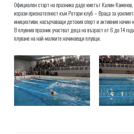
Официален старт на празника даде кметът Калин Каменов, 
изрази признателност към Ротари клуб – Враца за усилият
инициативи, насърчаващи детския спорт и активния начин н
В плувния празник участват деца на възраст от 6 до 14 год
плуване на най-малките начинаещи плувци.