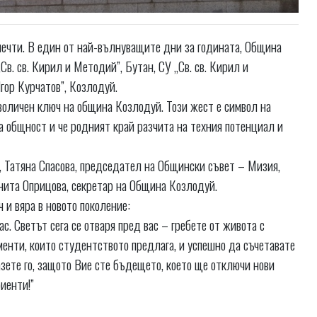
мечти. В един от най-вълнуващите дни за годината, Община
. св. Кирил и Методий”, Бутан, СУ „Св. св. Кирил и
гор Курчатов”, Козлодуй.
оличен ключ на община Козлодуй. Този жест е символ на
а общност и че родният край разчита на техния потенциал и
, Татяна Спасова, председател на Общински съвет – Мизия,
Анита Оприцова, секретар на Община Козлодуй.
 и вяра в новото поколение:
ас. Светът сега се отваря пред вас – гребете от живота с
енти, които студентството предлага, и успешно да съчетавате
азете го, защото Вие сте бъдещето, което ще отключи нови
иенти!”