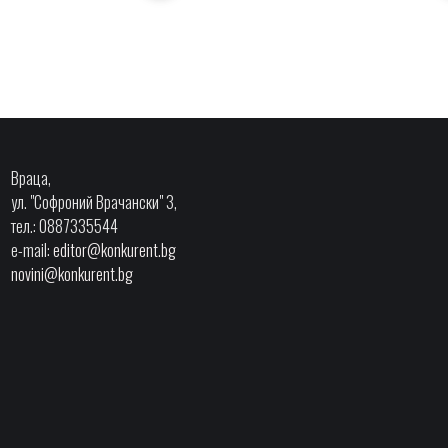
Враца,
ул. "Софроний Врачански" 3,
тел.: 0887335544
e-mail:
editor@konkurent.bg
novini@konkurent.bg