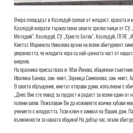
Вчера площадът в Козлодуй грееше от младост, красота и 
Козлодуй изпрати тържествено своите зрелостници от СУ „Св
Методий”, Козлодуй, СУ „Христо Ботев”, Козлодуй, ПГЯЕ „И
Кметът Маринела Николова връчи на всеки абитуриент симв
увереността, че младите хора са най-ценната част от нашат
енергия.
На празника присъстваха и: Мая Йонова, общински съветник
Ивалина Банова, зам.-кмет, Зорница Симеонова, зам.-кмет, 
В своето обръщение, кметът отправи думи, изпълнени с обич
„Днес Вие сте повод за гордост и радост за всеки един от н
големи шепи. Пожелавам Ви да изживеете всички хубави мом
учението с младостта. Този ключ е символ на Вашия дом. П
възможности за нашата община! На добър час, скъпи абитур