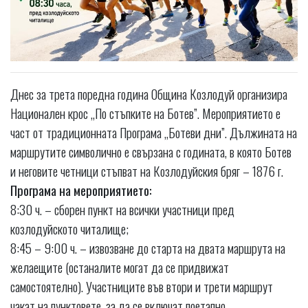
Днес за трета поредна година Община Козлодуй организира
Национален крос „По стъпките на Ботев”. Мероприятието е
част от традиционната Програма „Ботеви дни”. Дължината на
маршрутите символично е свързана с годината, в която Ботев
и неговите четници стъпват на Козлодуйския бряг – 1876 г.
Програма на мероприятието:
8:30 ч. – сборен пункт на всички участници пред
козлодуйското читалище;
8:45 – 9:00 ч. – извозване до старта на двата маршрута на
желаещите (останалите могат да се придвижат
самостоятелно). Участниците във втори и трети маршрут
чакат на пунктовете, за да се включат поетапно.