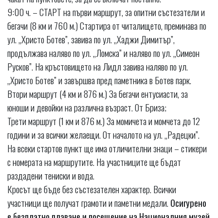
9:00 ч. – СТАРТ на първи маршрут, за опитни състезатели и
бегачи (8 км и 760 м.) Стартира от читалището, преминава по
ул. „Христо Ботев”, завива по ул. „Хаджи Димитър”,
продължава наляво по ул. „Ломска” и наляво по ул. „Симеон
Русков”. На кръстовището на Лидл завива наляво по ул.
„Христо Ботев” и завършва пред паметника в Ботев парк.
Втори маршрут (4 км и 876 м.) За бегачи ентусиасти, за
юноши и девойки на различна възраст. От Бриза;
Трети маршрут (1 км и 876 м.) За момичета и момчета до 12
години и за всички желаещи. От началото на ул. „Радецки”.
На всеки стартов пункт ще има отличителни знаци – стикери
с номерата на маршрутите. На участниците ще бъдат
раздадени тениски и вода.
Кросът ще бъде без състезателен характер. Всички
участници ще получат грамоти и паметни медали.
Осигурено
е безплатно плаване и посещение на Националния музей