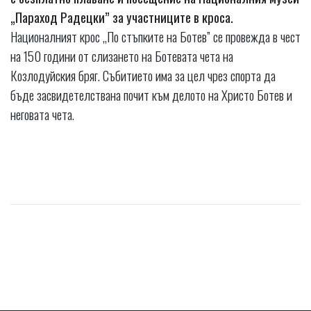
„Параход Радецки” за участниците в кроса.
Националният крос „По стъпките на Ботев” се провежда в чест
на 150 години от слизането на Ботевата чета на
Козлодуйския бряг. Събитието има за цел чрез спорта да
бъде засвидетелствана почит към делото на Христо Ботев и
неговата чета.