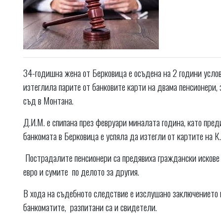
34-годишна жена от Берковица е осъдена на 2 години услов
изтеглила парите от банковите карти на двама пенсионери, 
съд в Монтана.
Д.И.М. е спипана през февруари миналата година, като пре
банкомата в Берковица е успяла да изтегли от картите на К. 
Пострадалите пенсионери са предявиха граждански искове 
евро и сумите по делото за другия.
В хода на съдебното следствие е изслушано заключението 
банкоматите, разпитани са и свидетели.