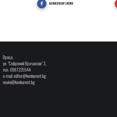
KONKURENT.NEWS
Враца,
ул. "Софроний Врачански" 3,
тел.: 0887335544
e-mail:
editor@konkurent.bg
novini@konkurent.bg