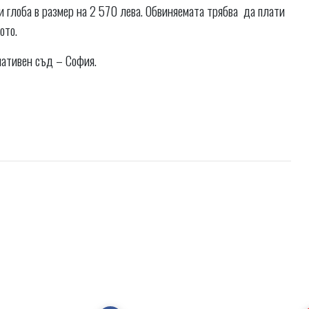
и глоба в размер на 2 570 лева. Обвиняемата трябва да плати
лото.
лативен съд – София.