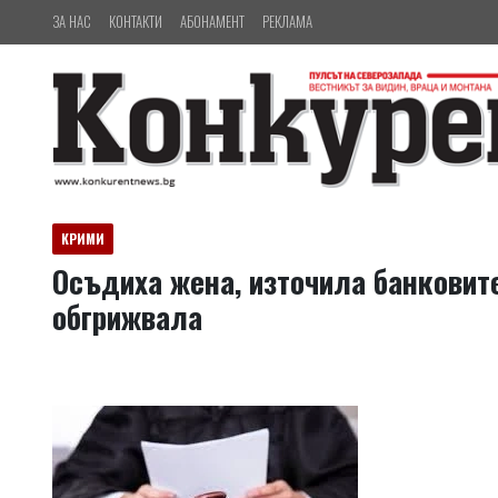
ЗА НАС
КОНТАКТИ
АБОНАМЕНТ
РЕКЛАМА
КРИМИ
Осъдиха жена, източила банковите
обгрижвала