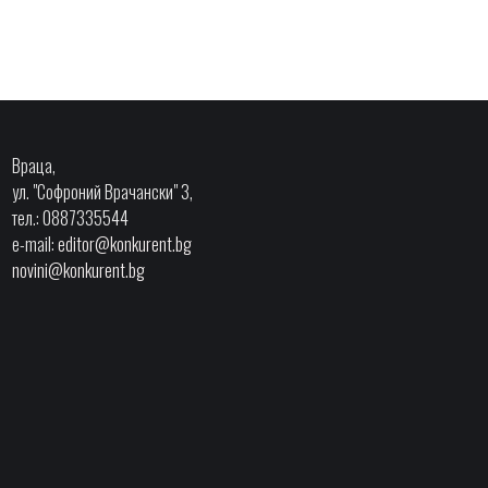
Враца,
ул. "Софроний Врачански" 3,
тел.: 0887335544
e-mail:
editor@konkurent.bg
novini@konkurent.bg