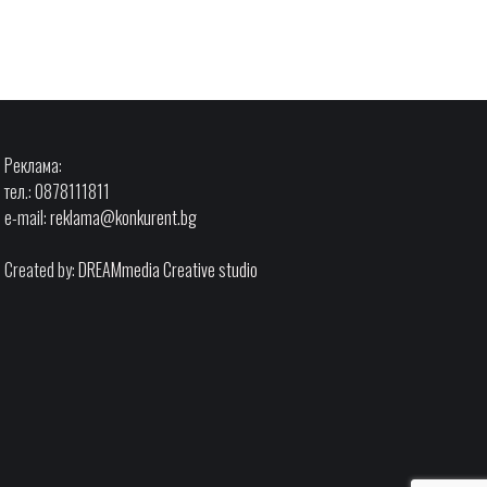
Реклама:
тел.: 0878111811
e-mail:
reklama@konkurent.bg
Created by:
DREAMmedia Creative studio