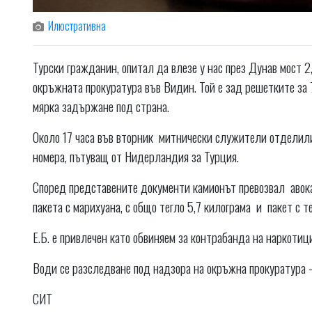
Илюстративна
Турски гражданин, опитал да влезе у нас през Дунав мост 2
окръжната прокуратура във Видин. Той е зад решетките за 
мярка задържане под страна.
Около 17 часа във вторник митнически служители отделили
номера, пътуващ от Нидерландия за Турция.
Според представените документи камионът превозвал авокадо
пакета с марихуана, с общо тегло 5,7 килограма и пакет с т
Е.Б. е привлечен като обвиняем за контрабанда на наркотиц
Води се разследване под надзора на окръжна прокуратура 
СИТ