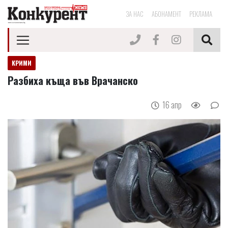
ЗА НАС
АБОНАМЕНТ
РЕКЛАМА
КРИМИ
Разбиха къща във Врачанско
16 апр