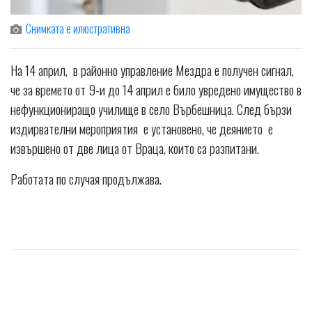
Снимката е илюстративна
На 14 април, в районно управление Мездра е получен сигнал,
че за времето от 9-и до 14 април е било увредено имущество в
нефункциониращо училище в село Върбешница. След бързи
издирвателни мероприятия е установено, че деянието е
извършено от две лица от Враца, които са разпитани.
Работата по случая продължава.