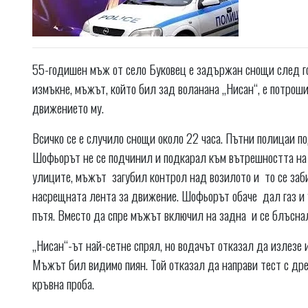
55-годишен мъж от село Буковец е задържан снощи след гон
измъкне, мъжът, който бил зад воланана „Нисан“, е потрош
движението му.
Всичко се е случило снощи около 22 часа. Пътни полицаи по
Шофьорът не се подчинил и подкарал към вътрешността на г
улиците, мъжът загубил контрол над возилото и то се заби
насрещната лента за движение. Шофьорът обаче дал газ и 
пътя. Вместо да спре мъжът включил на задна и се блъснал
„Нисан“-ът най-сетне спрял, но водачът отказал да излезе
Мъжът бил видимо пиян. Той отказал да направи тест с дре
кръвна проба.