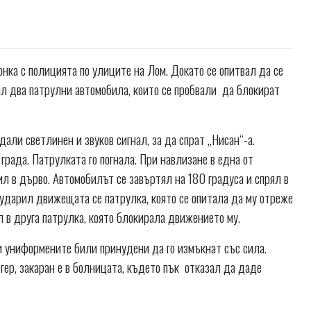
ка с полицията по улиците на Лом. Докато се опитвал да се
ил два патрулни автомобила, които се пробвали да блокират
дали светлинен и звуков сигнал, за да спрат „Нисан“-а.
рада. Патрулката го погнала. При навлизане в една от
л в дърво. Автомобилът се завъртял на 180 градуса и спрял в
ударил движещата се патрулка, която се опитала да му отреже
 в друга патрулка, която блокирала движението му.
 и униформените били принудени да го измъкнат със сила.
гер, закаран е в болницата, където пък отказал да даде