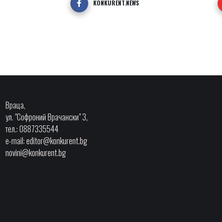
KONKURENT.NEWS
Враца,
ул. "Софроний Врачански" 3,
тел.: 0887335544
e-mail:
editor@konkurent.bg
novini@konkurent.bg