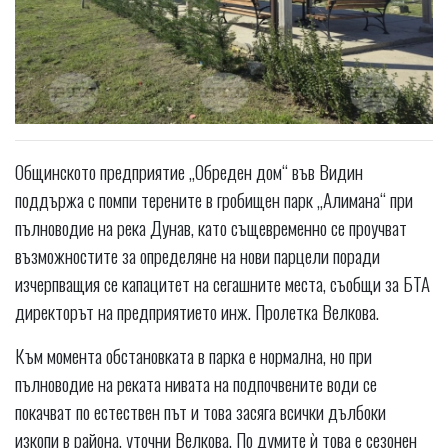
Общинското предприятие ,,Обреден дом“ във Видин
поддържа с помпи терените в гробищен парк „Алимана“ при
пълноводие на река Дунав, като същевременно се проучват
възможностите за определяне на нови парцели поради
изчерпващия се капацитет на сегашните места, съобщи за БТА
директорът на предприятието инж. Пролетка Велкова.
Към момента обстановката в парка е нормална, но при
пълноводие на реката нивата на подпочвените води се
покачват по естествен път и това засяга всички дълбоки
изкопи в района, уточни Велкова. По думите ѝ това е сезонен