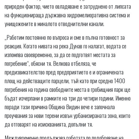
природен фактор, чието овладяване е затруднено от липсата
на функционираща държавна хидромелиоративна система и
унищожените в миналото отводнителни канали.
„Работим постоянно по въпроса и сме в пълна готовност за
реакция. Когато нивата на река Дунав го налагат, водата се
изпомпва своевременно, за да се подготвят местата за
погребение“, обясни тя. Велкова отбеляза, че
предизвикателство пред предприятието е и ограничената
площ на действащите парцели, тъй като при средно 1400
погребения на година свободните места в гробищния парк ще
бъдат изчерпани в рамките на три до четири години. Именно
поради тази причина Община Видин вече е започнала
проучвания за нови терени извън урбанизираната зона, които
да отговарят на изискванията, допълни тя.
Междувременно продължава работата по подобряване на