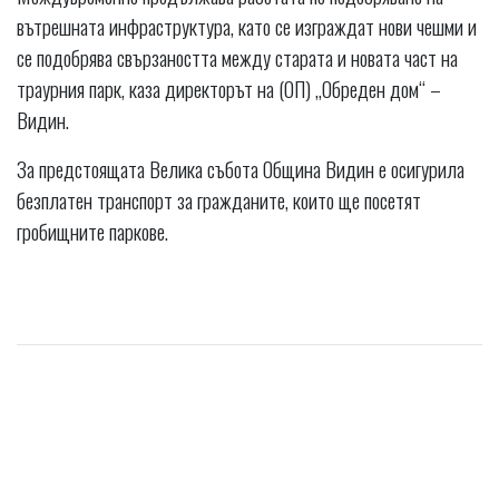
вътрешната инфраструктура, като се изграждат нови чешми и
се подобрява свързаността между старата и новата част на
траурния парк, каза директорът на (ОП) ,,Обреден дом‘‘ –
Видин.
За предстоящата Велика събота Община Видин е осигурила
безплатен транспорт за гражданите, които ще посетят
гробищните паркове.