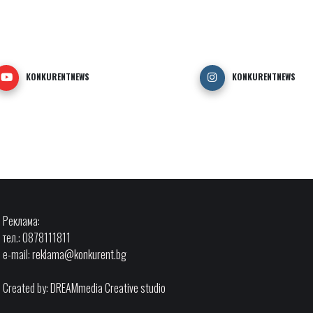
KONKURENTNEWS
KONKURENTNEWS
Реклама:
тел.: 0878111811
e-mail:
reklama@konkurent.bg
Created by:
DREAMmedia Creative studio