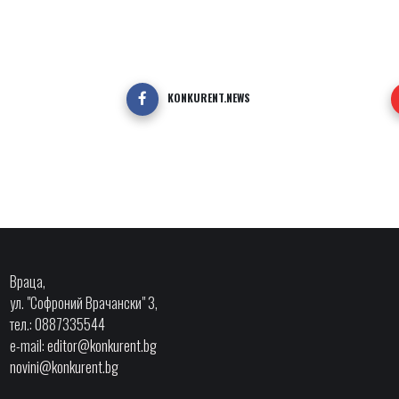
KONKURENT.NEWS
Враца,
ул. "Софроний Врачански" 3,
тел.: 0887335544
e-mail:
editor@konkurent.bg
novini@konkurent.bg