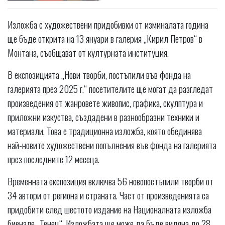
Изложба с художествени придобивки от изминалата година
ще бъде открита на 13 януари в галерия „Кирил Петров“ в
Монтана, съобщават от културната институция.
В експозицията „Нови творби, постъпили във фонда на
галерията през 2025 г.“ посетителите ще могат да разгледат
произведения от жанровете живопис, графика, скулптура и
приложни изкуства, създадени в разнообразни техники и
материали. Това е традиционна изложба, която обединява
най-новите художествени попълнения във фонда на галерията
през последните 12 месеца.
Временната експозиция включва 56 новопостъпили творби от
34 автори от региона и страната. Част от произведенията са
придобити след шестото издание на Националната изложба
биенале „Тенец“. Изложбата ще може да бъде видяна до 28