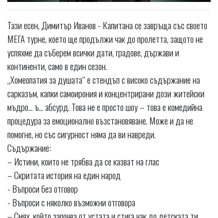
Тази есен, Димитър Иванов - Капитана се завръща със своето
МЕГА турне, което ще продължи чак до пролетта, защото не
успяхме да съберем всички дати, градове, държави и
континенти, само в един сезон.
„Хомеопатия за душата“ е стендъп с високо съдържание на
сарказъм, капки самоирония и концентрирани дози житейски
мъдро... ъ... абсурд. Това не е просто шоу – това е комедийна
процедура за емоционално възстановяване. Може и да не
помогне, но със сигурност няма да ви навреди.
Съдържание:
– Истини, които не трябва да се казват на глас
– Скритата история на един народ
- Въпроси без отговор
- Въпроси с няколко възможни отговора
– Смях, който започва от устата и стига чак до детската ти