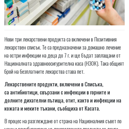
Нови три лекарствени продукта са включени в Позитивния
лекарствен списък. Те са предназначени за домашно лечение
на остри инфекции на деца до 7 г. и ще бъдат заплащани от
Националната здравноосигурителна каса (НЗОК). Така общият
брой на безплатните лекарства става пет.
Лекарствените продукти, включени в Списъка,
са антибиотици, свързани с инфекции в горните и
долните дихателни пътища, отит, както и инфекции на
кожата и меките тъкани, съобщиха от Касата.
В процес на разглеждане от страна на Националния съвет по
цени и реимбурсиране на лекарствените продукти са други