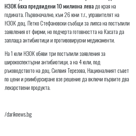
НЗОК бяха предвидени 10 милиона лева
до края на
годината. Първоначално, към 26 юни т.г., управителят на
НЗОК доц. Петко Стефановски съобщи за липса на постъпили
заявления от фирми, но подчерта готовността на Касата да
заплаща антибиотици и противовирусни медикаменти.
На 1 юли НЗОК обяви три постъпили заявления за
широкоспектърни антибиотици, а на 4 юли, под
ръководството на доц. Силвия Терезова, Националният съвет
по цени и реимбурсиране взе решение да включи първите два
лекарствени продукта.
/dariknews.bg