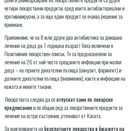
четири лекарствени продукти, сред които антибактериални и
противовирусни, а за още един продукт се очаква решение за
приемане.
Припомняме, че на 8 юли други два антибиотика за домашно
лечение на деца до 7-годишна възраст бяха включени в
Позитивния лекарствен списък. Те са предназначени за
лечение на 26 от най-често срещаните инфекции при малки
деца – на горните дихателни пътища (синузит, фарингит) и
долните дихателни пътища (пневмония), както и инфекции на
кожата и меките тъкани.
Лекарствата следва да се
отпускат само по лекарско
предписание
и по общия ред за лекарствените продукти за
лечение на остри състояния, уточняват от Касата.
За осигуряването на
безплатните лекарства в бюджета на