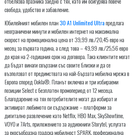
отбелязва празника заедно с тях, като им осигурява повече
свобода, удобство и забавление.
Юбилейният мобилен план
30 A1 Unlimited Ultra
предлага
неограничени минути и мобилен интернет на максимална
скорост на промоционална цена от 39,99 лв./20,45 евро на
месец за първата година, а след това – 49,99 лв./25,56 евро
до края на 2-годишния срок на договора. Така клиентите могат
да бъдат винаги свързани със своите близки и да се
възползват от предимствата на най-бързата мобилна мрежа в
Европа според Ookla®. Планът включва и три избираеми
позиции Select с безплатен промопериод от 12 месеца.
Благодарение на тях потребителите могат да избират и
активират любимото си съдържание – платформи за
дигитално развлечение като Netflix, HBO Max, SkyShowtime,
VOYO и 7Arts, приложението за аудиокниги Storytel, услугата
за екосъобразна градска мобилност SPARK, професионална