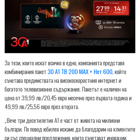
За тези, които искат всичко в едно, компанията представя
комбинирания пакет
30 A1 ТВ 200 MAX + Нет 600
, който
съчетава предимствата на високоскоростния интернет и
богатото телевизионно съдържание. Пакетът е наличен на
цена от 39,99 лв./20,45 евро месечно през първата година и
49,99 лв./25,56 евро през втората.
„Вече три десетилетия A1 е част от живота на милиони
българи. По повод юбилея искаме да благодарим на клиентите
си със специални предложения, които съчетават иновации,