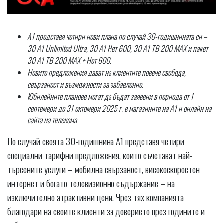
A1 представя четири нови плана по случай 30-годишнината си –
30 A1 Unlimited Ultra, 30 A1 Нет 600, 30 A1 ТВ 200 MAX и пакет
30 A1 ТВ 200 MAX + Нет 600.
Новите предложения дават на клиентите повече свобода,
свързаност и възможности за забавление.
Юбилейните планове могат да бъдат заявени в периода от 1
септември до 31 октомври 2025 г. в магазините на A1 и онлайн на
сайта на телекома
По случай своята 30-годишнина A1 представя четири
специални тарифни предложения, които съчетават най-
търсените услуги – мобилна свързаност, високоскоростен
интернет и богато телевизионно съдържание – на
изключително атрактивни цени. Чрез тях компанията
благодари на своите клиенти за доверието през годините и