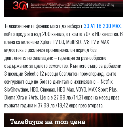
Телевизионните фенове могат да изберат
30 A1 ТВ 200 MAX
,
който предлага над 200 канала, от които 70+ в HD качество. В
плана са включени Xplore TV GO, MultiSD, 7/8 TV и MAX
видеотека с различен промоционален период без
допълнително заплащане – гаранция за разнообразно
съдържание за цялото семейство. Към него също са добавени
3 позиции Select с 12 месеца безплатен промопериод, които
осигуряват още по-богато дигитално изживяване – Netflix,
SkyShowtime, HBO, Cinemax, HBO Max, VOYO, MAX Sport Plus,
Diema Xtra и 7Arts. Цена е 27,99 лв./14,31 евро на месец през
първата година и 37,99 лв./19,42 евро през втората.