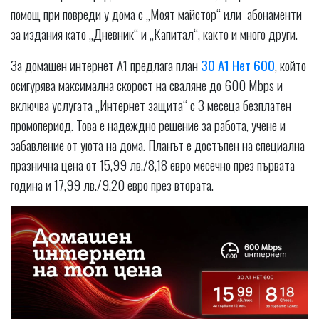
помощ при повреди у дома с „Моят майстор“ или абонаменти
за издания като „Дневник“ и „Капитал“, както и много други.
За домашен интернет A1 предлага план
30 A1 Нет 600
, който
осигурява максимална скорост на сваляне до 600 Mbps и
включва услугата „Интернет защита“ с 3 месеца безплатен
промопериод. Това е надеждно решение за работа, учене и
забавление от уюта на дома. Планът е достъпен на специална
празнична цена от 15,99 лв./8,18 евро месечно през първата
година и 17,99 лв./9,20 евро през втората.