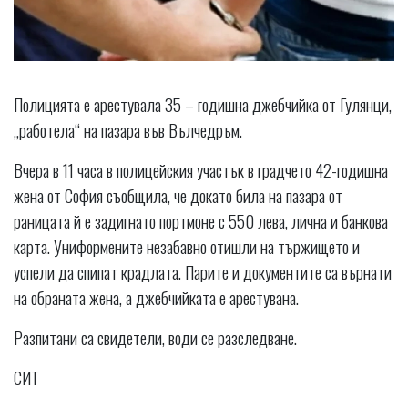
Полицията е арестувала 35 – годишна джебчийка от Гулянци,
„работела“ на пазара във Вълчедръм.
Вчера в 11 часа в полицейския участък в градчето 42-годишна
жена от София съобщила, че докато била на пазара от
раницата й е задигнато портмоне с 550 лева, лична и банкова
карта. Униформените незабавно отишли на тържището и
успели да спипат крадлата. Парите и документите са върнати
на обраната жена, а джебчийката е арестувана.
Разпитани са свидетели, води се разследване.
СИТ