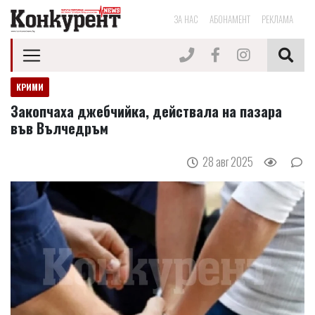
ЗА НАС
АБОНАМЕНТ
РЕКЛАМА
КРИМИ
Закопчаха джебчийка, действала на пазара
във Вълчедръм
28 авг 2025