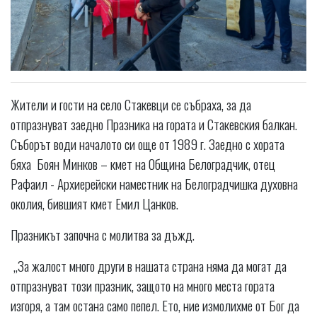
Жители и гости на село Стакевци се събраха, за да
отпразнуват заедно Празника на гората и Стакевския балкан.
Съборът води началото си още от 1989 г. Заедно с хората
бяха Боян Минков – кмет на Община Белоградчик, отец
Рафаил - Архиерейски наместник на Белоградчишка духовна
околия, бившият кмет Емил Цанков.
Празникът започна с молитва за дъжд.
„За жалост много други в нашата страна няма да могат да
отпразнуват този празник, защото на много места гората
изгоря, а там остана само пепел. Ето, ние измолихме от Бог да