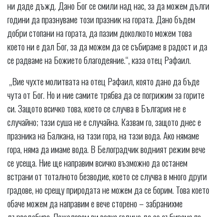
ни даде дъжд. Дано Бог се смили над нас, за да можем дълги
години да празнуваме този празник на гората. Дано бъдем
добри стопани на гората, да пазим доколкото можем това
което ни е дал Бог, за да можем да се събираме в радост и да
се радваме на Божието благодеяние.“, каза отец Рафаил.
„Вие чухте молитвата на отец Рафаил, която дано да бъде
чута от Бог. Но и ние самите трябва да се погрижим за горите
си. Защото всичко това, което се случва в България не е
случайно; тази суша не е случайна. Казвам го, защото днес е
празника на Балкана, на тази гора, на тази вода. Ако нямаме
гора, няма да имаме вода. В Белоградчик водният режим вече
се усеща. Ние ще направим всичко възможно да останем
встрани от тоталното безводие, което се случва в много други
градове, но срещу природата не можем да се борим. Това което
обаче можем да направим е вече сторено – забранихме
дърводобива. Пожелавам ви всяка година да се събираме по