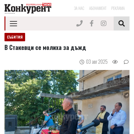
ЗА НАС
АБОНАМЕНТ
РЕКЛАМА
СЪБИТИЯ
В Стакевци се молиха за дъжд
03 авг 2025