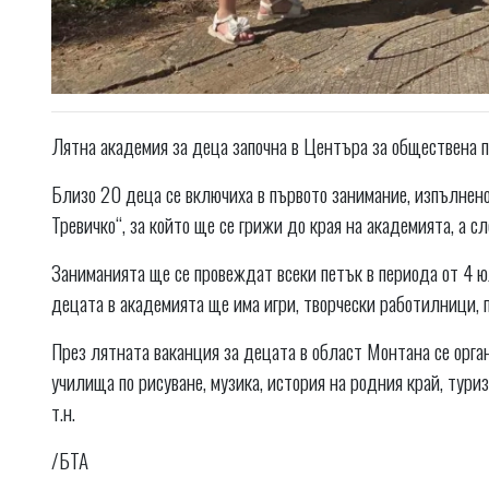
Лятна академия за деца започна в Центъра за обществена п
Близо 20 деца се включиха в първото занимание, изпълнено 
Тревичко“, за който ще се грижи до края на академията, а сл
Заниманията ще се провеждат всеки петък в периода от 4 юл
децата в академията ще има игри, творчески работилници, п
През лятната ваканция за децата в област Монтана се орга
училища по рисуване, музика, история на родния край, тури
т.н.
/БТА