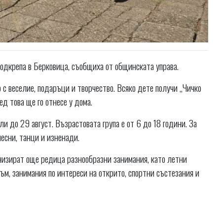
одкрепа в Берковица, съобщиха от общинската управа.
с веселие, подаръци и творчество. Всяко дете получи „Чичко
ед това ще го отнесе у дома.
и до 29 август. Възрастовата група е от 6 до 18 години. За
есни, танци и изненади.
низират още редица разнообразни занимания, като летни
зъм, занимания по интереси на открито, спортни състезания и